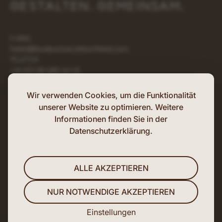
GESTALTEN. GEMEINSAM.
E-MAIL
hello@bodewisecottonfield.com
TELEFON
+41 (0) 58 680 62 10
ADRESSE HAUPTSITZ
Bahnhofstrasse 43, 8001 Zürich
Wir verwenden Cookies, um die Funktionalität
unserer Website zu optimieren. Weitere
Informationen finden Sie in der
IMPRESSUM
Datenschutzerklärung.
FIDLEG
DATENSCHUTZERKLÄRUNG
ALLE AKZEPTIEREN
DISCLAIMER
NUR NOTWENDIGE AKZEPTIEREN
LINKEDIN
Einstellungen