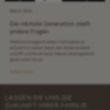
MAI 21. 2026
Die nächste Generation stellt
andere Fragen
Wohlstand beginnt selten mit Kapital. Er
entsteht in einem Staat, der Verlässlichkeit
schafft und Raum lässt. Dieses Gleichgewicht
gerät unter Druck.
Artikel lesen
LASSEN SIE UNS DIE
ZUKUNFT IHRER FAMILIE