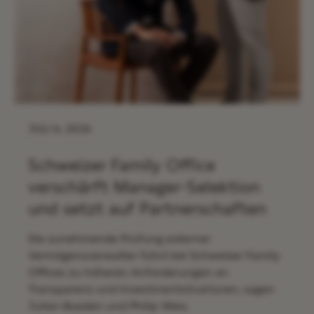
JULI 6. 2026
Schweizer Family Office
verschärft Manager-Selektion
und setzt auf Partnerschaften
Die zunehmende Prüfung externer
Vermögensverwalter führt bei Schweizer Family
Offices zu höheren Anforderungen an
Transparenz und Investmentstrukturen, sagen
Julian Boaden und Philip Weis.